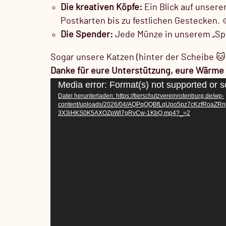
Die kreativen Köpfe:
Ein Blick auf unsere
Postkarten bis zu festlichen Gestecken. 
Die Spender:
Jede Münze in unserem „Spen
Sogar unsere Katzen (hinter der Scheibe 🐱
Danke für eure Unterstützung, eure Wärme u
Video-
Media error: Format(s) not supported or s
Datei herunterladen: https://tierschutzvereinrotenburg.de/wp-
Player
content/uploads/2026/04/AQPqQQBfLqUpo5pz7cKzfRoaZ
3X3iHKS0K5AXOZpWl7gRvCw-1KbQ.mp4?_=2