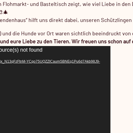
n Flohmarkt- und Basteltisch zeigt, wie viel Liebe in den
🎨🎄
denhaus“ hilft uns direkt dabei, unseren Schützlingen 
) und die Hunde vor Ort waren sichtlich beeindruckt von
nd eure Liebe zu den Tieren. Wir freuen uns schon auf 
ource(s) not found
Rnjx_N13qFzFtnM-YCqo75UQZZlCaumSBNEq1Pu6d7Akb98J9-