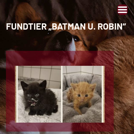
FUNDTIER „BATMAN U. ROBIN“