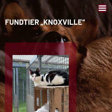
FUNDTIER „KNOXVILLE“