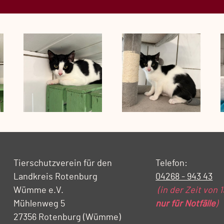
Tierschutzverein für den
Telefon:
Landkreis Rotenburg
04268 - 943 43
Wümme e.V.
(in der Zeit von 
Mühlenweg 5
nur für Notfälle
)
27356 Rotenburg (Wümme)