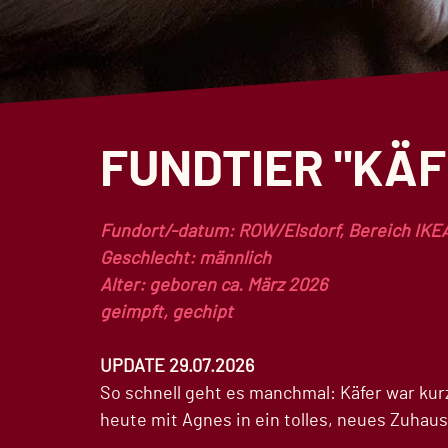
FUNDTIER "KÄF
Fundort/-datum: ROW/Elsdorf, Bereich IKE
Geschlecht: männlich
Alter: geboren ca. März 2026
geimpft, gechipt
UPDATE 29.07.2026
So schnell geht es manchmal: Käfer war kurz
heute mit Agnes in ein tolles, neues Zuhau