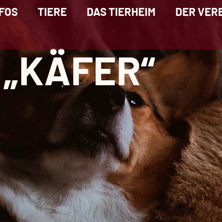
FOS
TIERE
DAS TIERHEIM
DER VER
 „KÄFER“