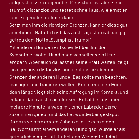
aufgeschlossen gegenüber Menschen, ist aber sehr
stumpf, distanzlos und testet schnell aus, wie ernst er
sein Gegenüber nehmen kann.
Setzt man ihm die richtigen Grenzen, kann er diese gut
annehmen. Natürlich ist das auch tagesformabhängig,
getreu dem Motto „Stumpf ist Trumpf“.
Mit anderen Hunden entscheidet bei ihm die
Sympathie, wobei Hündinnen schneller sein Herz
erobern. Aber auch da lässt er seine Kraft walten, zeigt
sich genauso distanzlos und geht gerne über die
Grenzen der anderen Hunde. Das sollte man beachten,
managen und tranieren wollen. Kennt er einen Hund
dann länger, legt sich seine Aufregung im Kontakt, und
er kann dann auch nachdenken. Er hat bei uns über
mehrere Monate hinweg mit einer Labrador Dame
zusammen gelebt und das hat wunderbar geklappt.
Da es in seinem ersten Zuhause in Hessen einen
Beißvorfall mit einem anderen Hund gab, wurde er als
gefährlich eingestuft. Er hat den Wesenstest dort